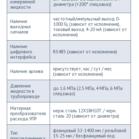
измеряемой
диаметра (+200° спецзаказ)
жидкости
частотный/импульсный выход 0-
Наличие
1000 Гц (зависит от исполнения),
выходных
токовый выход 4-20 мА (зависит от
сигналов
исполнения)
Наличие
цифрового
RS485 (зависит от исполнения)
интерфейса
присутствует, час / сут / мес
Наличие архива
(зависит от исполнения)
Давление
до 1.6 МПа (2.5 МПа, 4 МПа, 6 МПа
жидкости в
спецзаказ)
трубопроводе
Материал
нерж. сталь 12Х18Н10Т / черн.
преобразователя
сталь 20 (зависит от диаметра)
расхода УПР
фланцевый 32-1400 мм / резьбовой
Тип
15-25 мм / бесфланцевый под
присоединения к