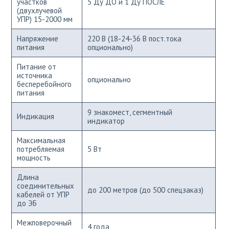
участков
5 Ду ДО и 1 Ду ПОСЛЕ
(двухлучевой
УПР) 15-2000 мм
Напряжение
220 В (18-24-36 В пост.тока
питания
опционально)
Питание от
источника
опционально
бесперебойного
питания
9 знакомест, сегментный
Индикация
индикатор
Максимальная
потребляемая
5 Вт
мощность
Длина
соединительных
до 200 метров (до 500 спецзаказ)
кабелей от УПР
до ЭБ
Межповерочный
4 года