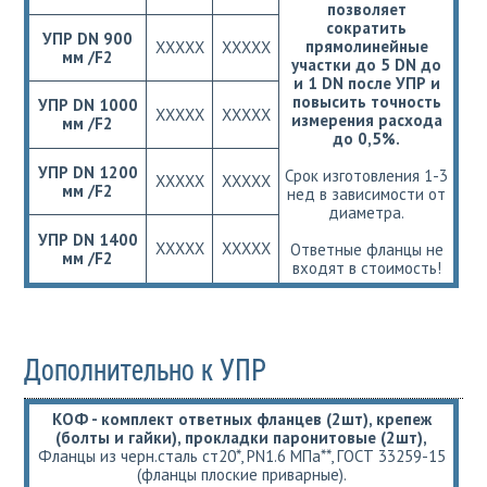
позволяет
сократить
УПР DN 900
прямолинейные
ХХХХХ
ХХХХХ
мм /F2
участки до 5 DN до
и 1 DN после УПР и
повысить точность
УПР DN 1000
ХХХХХ
ХХХХХ
измерения расхода
мм /F2
до 0,5%.
УПР DN 1200
Срок изготовления 1-3
ХХХХХ
ХХХХХ
мм /F2
нед в зависимости от
диаметра.
УПР DN 1400
ХХХХХ
ХХХХХ
Ответные фланцы не
мм /F2
входят в стоимость!
Дополнительно к УПР
КОФ - комплект ответных фланцев (2шт), крепеж
(болты и гайки), прокладки паронитовые (2шт),
Фланцы из черн.сталь ст20*, РN1.6 МПа**, ГОСТ 33259-15
(фланцы плоские приварные).