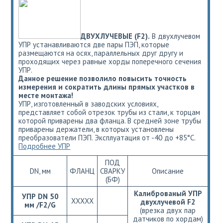
ДВУХЛУЧЕВЫЕ (F2).
В двухлучевом
УПР устанавливаются две пары ПЭП, которые
размещаются на осях, параллельных друг другу и
проходящих через равные хорды поперечного сечения
УПР.
Данное решение позволило повысить точность
измерения и сократить длины прямых участков в
месте монтажа!
УПР, изготовленный в заводских условиях,
представляет собой отрезок трубы из стали, к торцам
которой приварены два фланца. В средней зоне трубы
приварены держатели, в которых установлены
преобразователи ПЭП. Эксплуатация от -40 до +85°С.
Подробнее УПР
ПОД
DN, мм
ФЛАНЦ
СВАРКУ
Описание
(БФ)
Калиброваный УПР
УПР DN 50
ХХХХХ
двухлучевой F2
мм /F2/G
(врезка двух пар
датчиков по хордам)