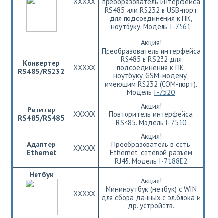
ХХХХХ
преобразователь интерфейса
RS485 или RS232 в USB-порт
для подсоединения к ПК,
ноутбуку. Модель
I-7561
Акция!
Преобразователь интерфейса
RS485 в RS232 для
Конвертер
ХХХХХ
подсоединения к ПК,
RS485/RS232
ноутбуку, GSM-модему,
имеющим RS232 (COM-порт).
Модель
I-7520
Акция!
Репитер
ХХХХХ
Повторитель интерфейса
RS485/RS485
RS485. Модель
I-7510
Акция!
Адаптер
Преобразователь в сеть
ХХХХХ
Ethernet
Ethernet, сетевой разъем
RJ45. Модель
I-7188E2
Нетбук
Акция!
Мининоутбук (нетбук) с WIN
ХХХХХ
для сбора данных с эл.блока и
др. устройств.