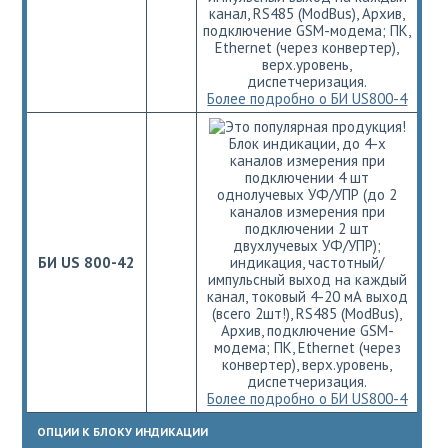
канал, RS485 (ModBus), Архив,
подключение GSM-модема; ПК,
Ethernet (через конвертер),
верх.уровень,
диспетчеризация.
Более подробно о БИ US800-4
Блок индикации, до 4-х
каналов измерения при
подключении 4 шт
однолучевых УФ/УПР (до 2
каналов измерения при
подключении 2 шт
двухлучевых УФ/УПР);
БИ US 800-42
индикация, частотный/
импульсный выход на каждый
канал, токовый 4-20 мА выход
(всего 2шт!), RS485 (ModBus),
Архив, подключение GSM-
модема; ПК, Ethernet (через
конвертер), верх.уровень,
диспетчеризация.
Более подробно о БИ US800-4
ОПЦИИ К БЛОКУ ИНДИКАЦИИ