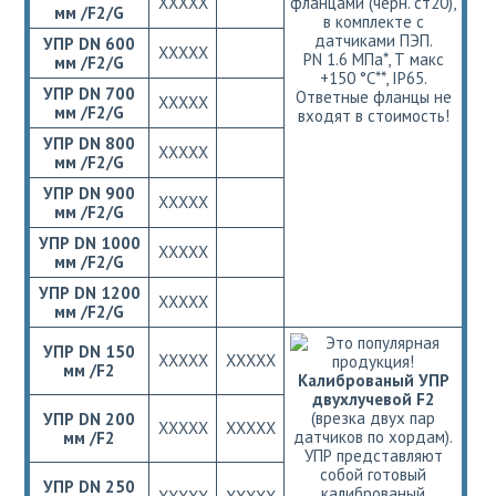
ХХХХХ
фланцами (черн. ст20),
мм /F2/G
в комплекте с
датчиками ПЭП.
УПР DN 600
ХХХХХ
РN 1.6 МПа*, Т макс
мм /F2/G
+150 °С**, IP65.
УПР DN 700
Ответные фланцы не
ХХХХХ
мм /F2/G
входят в стоимость!
УПР DN 800
ХХХХХ
мм /F2/G
УПР DN 900
ХХХХХ
мм /F2/G
УПР DN 1000
ХХХХХ
мм /F2/G
УПР DN 1200
ХХХХХ
мм /F2/G
УПР DN 150
ХХХХХ
ХХХХХ
мм /F2
Калиброваный УПР
двухлучевой F2
(врезка двух пар
УПР DN 200
ХХХХХ
ХХХХХ
датчиков по хордам).
мм /F2
УПР представляют
собой готовый
УПР DN 250
калиброваный