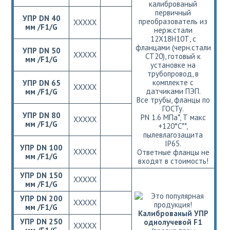
калиброваный
первичный
УПР DN 40
преобразователь из
ХХХХХ
мм /F1/G
нерж.стали
12Х18Н10Т, с
фланцами (черн.стали
УПР DN 50
ХХХХХ
СТ20), готовый к
мм /F1/G
установке на
трубопровод, в
комплекте с
УПР DN 65
ХХХХХ
датчиками ПЭП.
мм /F1/G
Все трубы, фланцы по
ГОСТу.
УПР DN 80
РN 1.6 МПа*, Т макс
ХХХХХ
мм /F1/G
+120°С**,
пылевлагозащита
IP65.
УПР DN 100
ХХХХХ
Ответные фланцы не
мм /F1/G
входят в стоимость!
УПР DN 150
ХХХХХ
мм /F1/G
УПР DN 200
ХХХХХ
мм /F1/G
Калиброваный УПР
УПР DN 250
однолучевой F1
ХХХХХ