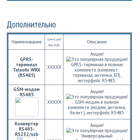
Дополнительно
Цена, руб
Наименование
Описание
без НДС
Акция!
GPRS-
терминал
GPRS-терминал в полном
ХХХХХ
Teleofis WRX
комплекте (комплект:
(RS485)
терминал, антенна, БП),
интерфейс RS485.
GSM-модем
Акция!
RS485
ХХХХХ
GSM-модем в полном
комплекте (модем, антенна,
бл.пит.), интерфейс RS485
Конвертер
Акция!
RS485-
RS232/usb
Универсальный