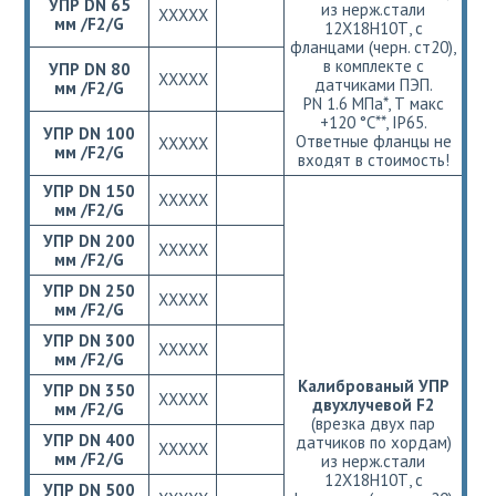
УПР DN 65
из нерж.стали
ХХХХХ
мм /F2/G
12Х18Н10Т, с
фланцами (черн. ст20),
в комплекте с
УПР DN 80
ХХХХХ
датчиками ПЭП.
мм /F2/G
РN 1.6 МПа*, Т макс
+120 °С**, IP65.
УПР DN 100
Ответные фланцы не
ХХХХХ
мм /F2/G
входят в стоимость!
УПР DN 150
ХХХХХ
мм /F2/G
УПР DN 200
ХХХХХ
мм /F2/G
УПР DN 250
ХХХХХ
мм /F2/G
УПР DN 300
ХХХХХ
мм /F2/G
Калиброваный УПР
УПР DN 350
ХХХХХ
двухлучевой F2
мм /F2/G
(врезка двух пар
УПР DN 400
датчиков по хордам)
ХХХХХ
мм /F2/G
из нерж.стали
12Х18Н10Т, с
УПР DN 500