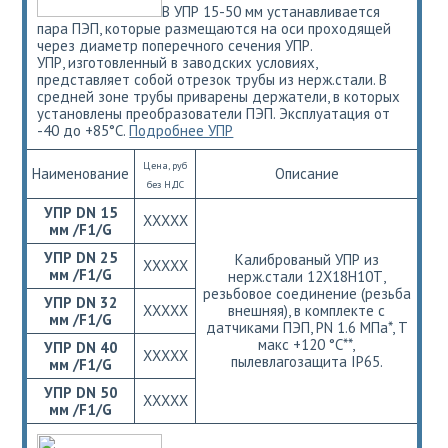
В УПР 15-50 мм устанавливается
пара ПЭП, которые размещаются на оси проходящей
через диаметр поперечного сечения УПР.
УПР, изготовленный в заводских условиях,
представляет собой отрезок трубы из нерж.стали. В
средней зоне трубы приварены держатели, в которых
установлены преобразователи ПЭП. Эксплуатация от
-40 до +85°С.
Подробнее УПР
Цена, руб
Наименование
Описание
без НДС
УПР DN 15
ХХХХХ
мм /F1/G
УПР DN 25
Калиброваный УПР из
ХХХХХ
мм /F1/G
нерж.стали 12Х18Н10Т,
резьбовое соединение (резьба
УПР DN 32
ХХХХХ
внешняя), в комплекте с
мм /F1/G
датчиками ПЭП, РN 1.6 МПа*, Т
макс +120 °С**,
УПР DN 40
ХХХХХ
пылевлагозащита IP65.
мм /F1/G
УПР DN 50
ХХХХХ
мм /F1/G