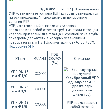
ОДНОЛУЧЕВЫЕ (F1).
В однолучевом
УПР устанавливается пара ПЭП, которые размещаются
на оси проходящей через диаметр поперечного
сечения УПР.
УПР, изготовленный в заводских условиях,
представляет собой отрезок трубы из стали, к торцам
которой приварены два фланца. В средней зоне трубы
приварены держатели, в которых установлены
преобразователи ПЭП. Эксплуатация от -40 до +85°С.
Подробнее УПР
ПОД
DN, мм
ФЛАНЦ
СВАРКУ
Описание
(БФ)
УПР DN 15
ХХХХХ
мм /F1/G
Калиброваный УПР
однолучевой F1
(врезка пары
УПР DN 25
ХХХХХ
датчиков по
мм /F1/G
диаметру).
УПР DN 32
УПР представляют
ХХХХХ
мм /F1/G
собой готовый