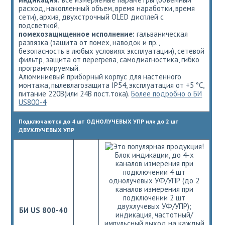
расход, накопленный объем, время наработки, время
сети), архив, двухстрочный OLED дисплей с
подсветкой,
помехозащищенное исполнение:
гальваническая
развязка (защита от помех, наводок и пр.,
безопасность в любых условиях эксплуатации), сетевой
фильтр, защита от перегрева, самодиагностика, гибко
программируемый.
Алюминиевый приборный корпус для настенного
монтажа, пылевлагозащита IP54, эксплуатация от +5 °С,
питание 220В(или 24В пост.тока).
Более подробно о БИ
US800-4
Подключаются до 4 шт ОДНОЛУЧЕВЫХ УПР или до 2 шт
ДВУХЛУЧЕВЫХ УПР
Блок индикации, до 4-х
каналов измерения при
подключении 4 шт
однолучевых УФ/УПР (до 2
каналов измерения при
подключении 2 шт
двухлучевых УФ/УПР);
БИ US 800-40
индикация, частотный/
импульсный выход на каждый