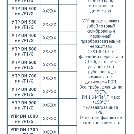
мм /F1/G
(врезка пары
датчиков по
УПР DN 300
диаметру).
ХХХХХ
мм /F1/G
УПР представляют
УПР DN 350
ХХХХХ
собой готовый
мм /F1/G
калиброваный
УПР DN 400
первичный
ХХХХХ
мм /F1/G
преобразователь из
нерж.стали
УПР DN 500
ХХХХХ
12Х18Н10Т, с
мм /F1/G
фланцами (черн.стали
СТ20), готовый к
УПР DN 600
ХХХХХ
установке на
мм /F1/G
трубопровод, в
УПР DN 700
комплекте с
ХХХХХ
мм /F1/G
датчиками ПЭП.
Все трубы, фланцы по
УПР DN 800
ХХХХХ
ГОСТу.
мм /F1/G
РN 1.6 МПа*, Т макс
+150°С**,
УПР DN 900
ХХХХХ
пылевлагозащита
мм /F1/G
IP65.
УПР DN 1000
Ответные фланцы не
ХХХХХ
мм /F1/G
входят в стоимость!
УПР DN 1200
ХХХХХ