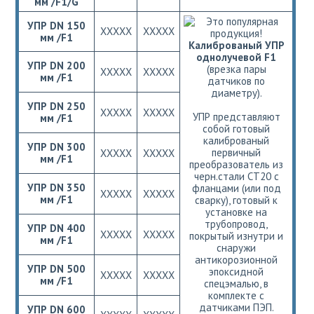
мм /F1/G
УПР DN 150
ХХХХХ
ХХХХХ
мм /F1
Калиброваный УПР
однолучевой F1
УПР DN 200
(врезка пары
ХХХХХ
ХХХХХ
мм /F1
датчиков по
диаметру).
УПР DN 250
ХХХХХ
ХХХХХ
УПР представляют
мм /F1
собой готовый
калиброваный
УПР DN 300
первичный
ХХХХХ
ХХХХХ
мм /F1
преобразователь из
черн.стали СТ20 с
УПР DN 350
фланцами (или под
ХХХХХ
ХХХХХ
мм /F1
сварку), готовый к
установке на
трубопровод,
УПР DN 400
ХХХХХ
ХХХХХ
покрытый изнутри и
мм /F1
снаружи
антикорозионной
УПР DN 500
эпоксидной
ХХХХХ
ХХХХХ
мм /F1
спецэмалью, в
комплекте с
датчиками ПЭП.
УПР DN 600