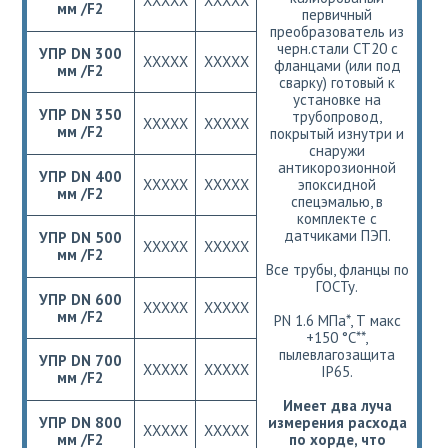
ХХХХХ
ХХХХХ
мм /F2
первичный
преобразователь из
черн.стали СТ20 с
УПР DN 300
ХХХХХ
ХХХХХ
фланцами (или под
мм /F2
сварку) готовый к
установке на
УПР DN 350
трубопровод,
ХХХХХ
ХХХХХ
мм /F2
покрытый изнутри и
снаружи
антикорозионной
УПР DN 400
ХХХХХ
ХХХХХ
эпоксидной
мм /F2
спецэмалью, в
комплекте с
датчиками ПЭП.
УПР DN 500
ХХХХХ
ХХХХХ
мм /F2
Все трубы, фланцы по
ГОСТу.
УПР DN 600
ХХХХХ
ХХХХХ
мм /F2
РN 1.6 МПа*, Т макс
+150 °С**,
пылевлагозащита
УПР DN 700
ХХХХХ
ХХХХХ
IP65.
мм /F2
Имеет два луча
УПР DN 800
измерения расхода
ХХХХХ
ХХХХХ
мм /F2
по хорде, что