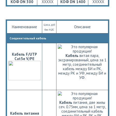
КОФ DN 300
ХХХХХ
КОФ DN 1400
ХХХХХ
Цена, руб
Наименование
Описание
без НДС
Соединительный кабель
Кабель F/UTP
Кабель
витая пара,
Cat5e V/PE
эксранированный, цена за 1
метр, соединительный
кабель между БИ и РК,
между РК и УФ, между БИ и
УФ.
Кабель
питания, две жилы
сеч. 0.75мм, цена за 1 метр,
соединительный кабель
Кабель питания
между БИ и РК, РК и РК.