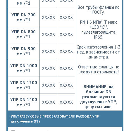
ХХХХХ
ХХХХХ
мм /F1
Все трубы, фланцы по
ГОСТу.
УПР DN 700
ХХХХХ
ХХХХХ
мм /F1
РN 1.6 МПа*, Т макс
+150 °С**,
УПР DN 800
пылевлагозащита
ХХХХХ
ХХХХХ
мм /F1
IP65.
Срок изготовления 1-3
УПР DN 900
ХХХХХ
ХХХХХ
нед в зависимости от
мм /F1
диаметра.
УПР DN 1000
Ответные фланцы не
ХХХХХ
ХХХХХ
мм /F1
входят в стоимость!
УПР DN 1200
ХХХХХ
ХХХХХ
ВНИМАНИЕ! на
мм /F1
большие DN
рекомендуются
УПР DN 1400
двухлучевые УПР,
ХХХХХ
ХХХХХ
мм /F1
цену см.ниже!
УЛЬТРАЗВУКОВЫЕ ПРЕОБРАЗОВАТЕЛИ РАСХОДА УПР
двухлучевые (F2)