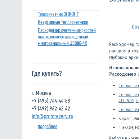
Теплосчетчик ЭНКОНТ
Квартирные теплосчетчики
Во
Расходомер счетчик жидкостей
высокопомехозащищенный
многоканальный US800-4X
Расходомер п
напором в тру
глубоких архи
Использовани
Где купить?
Расходомер U
Теплосче
г. Москва
Теплосчет
+7 (495) 744-44-88
СПТ961, 
+7 (499) 962-42-42
Теплосче
info@promrezerv.ru
Карат, Эл
подробнее
ТЭКОН, НС
Работа в комп