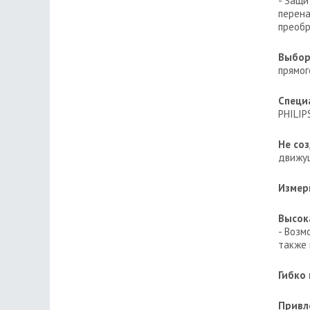
- Защи
перена
преобр
Выбор
прямог
Специ
PHILIP
Не со
движущ
Измер
Высок
- Возм
также 
Гибко
Привл