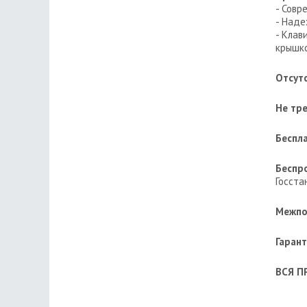
- Совр
- Наде
- Клав
крышко
Отсут
Не тр
Беспл
Беспр
Госста
Межпо
Гаран
ВСЯ П