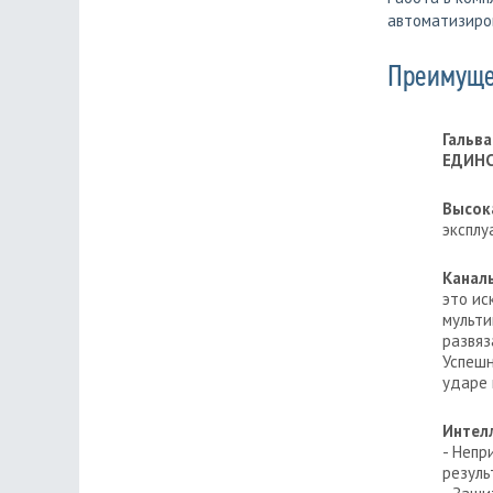
автоматизиров
Преимущес
Гальва
ЕДИНС
Высок
эксплу
Канал
это ис
мульти
развяз
Успешн
ударе 
Интел
- Непр
резуль