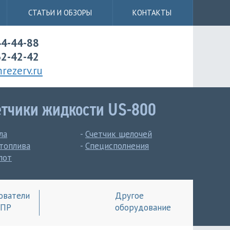
СТАТЬИ
И ОБЗОРЫ
КОНТАКТЫ
44-44-88
62-42-42
ezerv.ru
етчики жидкости US-800
ла
-
Счетчик щелочей
топлива
-
Специсполнения
лот
ователи
Другое
УПР
оборудование