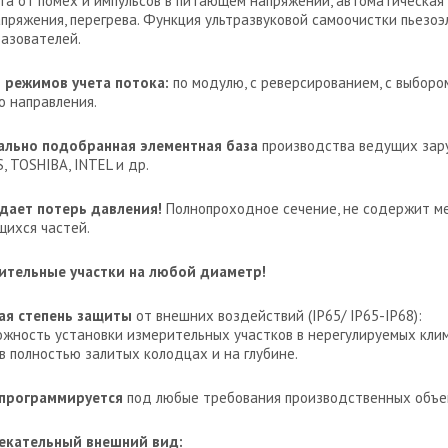
та от помех и импульсов в питающем напряжении, автоматическая
пряжения, перегрева. Функция ультразвуковой самоочистки пьезо
азователей.
 режимов учета потока:
по модулю, с реверсированием, с выборо
о направления.
ально подобранная элементная база
производства ведущих зар
S, TOSHIBA, INTEL и др.
здает потерь давления!
Полнопроходное сечение, не содержит м
ихся частей.
ительные участки на любой диаметр!
ая степень защиты
от внешних воздействий (IP65/ IP65-IP68):
ожность установки измерительных участков в нерегулируемых клим
в полностью залитых колодцах и на глубине.
 программируется
под любые требования производственных объе
екательный внешний вид: