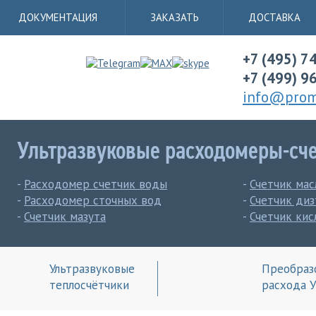
ДОКУМЕНТАЦИЯ
ЗАКАЗАТЬ
ДОСТАВКА
+7 (495) 7
+7 (499) 9
info@promr
Ультразвуковые расходомеры-сч
-
Расходомер счетчик воды
-
Счетчик мас
-
Расходомер сточных вод
-
Счетчик диз
-
Счетчик мазута
-
Счетчик кис
Ультразвуковые
Преобраз
теплосчётчики
расхода 