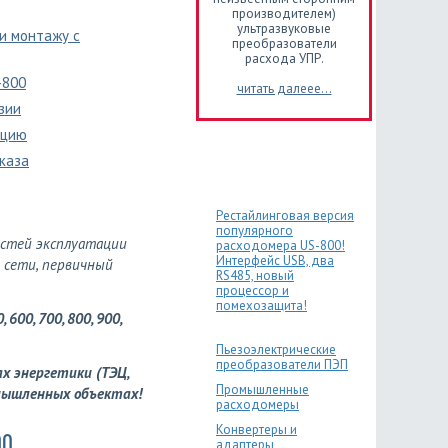
производителем)
ультразвуковые
 и монтажу c
преобразователи
расхода УПР.
-800
читать далеее...
зии
кцию
каза
Рестайлинговая версия
популярного
остей эксплуатации
расходомера US-800!
Интерфейс USB, два
 сети, первичный
RS485, новый
процессор и
помехозащита!
, 600, 700, 800, 900,
Пьезоэлектрические
преобразователи ПЭП
ах энергетики (ТЭЦ,
Промышленные
омышленных объектах!
расходомеры
Конвертеры и
00
адаптеры