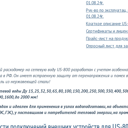
01.08.24г.
Рук-во по эксплуатац.
01.08.24г.
Краткое описание US
Сертификаты и лицен
Прайс-лист на проду
Опросный лист для за
й расходомер на сетевую воду US-800 разработан с учетом особенн
а в РФ. Он имеет встроенную защиту от перенапряжения и помех в
ль из нержавеющей стали!
вой воды Ду 15, 25, 32, 50, 65, 80, 100, 150, 200, 250, 300, 350, 400, 500
00, 1600, до 2000 мм!
здан и идеален для применения в узлах водоподготовки, на объект
ЭС, ГЭС), у поставщиков и потребителей тепловой энергии, на пр
сти подключений внешних устройств для US-8