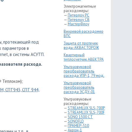
Электромагнитные
расходомеры:
—
Питерлоу РС
—
Питерлоу СВ
—
МастерФлоу
Вихревой расходомер
ВПС
ы, протекающей под
Защита от протечек
воды АКВАСТОРОЖ
х параметров в
rnet, в системы АСУТП.
Квартирный
теплосчетчик АВЕКТРА
разователя расхода.
Ультразвуковой
преобразователь
расхода УПР-1, 79 мод.
 Теплоком);
Ультразвуковой
преобразователь
М, СПТ943, СПТ 944,
расхода ЭСДУ-01
Ультразвуковые
расходомеры:
—
STREAMLUX SLS-700P
—
STREAMLUX SLS-700F
—
SONO 1500 CT
—
SONOFLO
—
ПРАМЕР-510
—
Акрон-1
рами и т.п., в