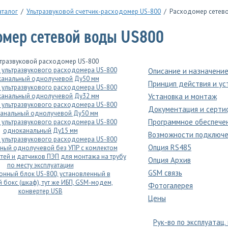
аталог
/
Ультразвуковой счетчик-расходомер US-800
/ Расходомер сетев
омер сетевой воды US800
Описание и назначени
Принцип действия и ус
Установка и монтаж
Документация и серти
Программное обеспече
Возможности подключ
Опция RS485
Опция Архив
GSM связь
Фотогалерея
Цены
Рук-во по эксплуатац.