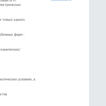
 защита от
электрических
м только одного
убежных фирм -
еханических/
атических условиях, а
ктов.