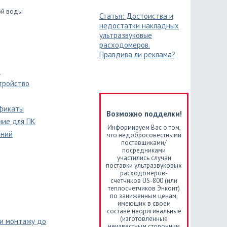
ой воды
Статья: Достоиства и
недостатки накладных
ультразвуковые
расходомеров.
Правдива ли реклама?
е
тройство
фикаты
Возможно подделки!
ние для ПК
Информируем Вас о том,
ений
что недобросовестными
поставщиками/
посредниками
участились случаи
поставки ультразвуковых
расходомеров-
счетчиков US-800 (или
теплосчетчиков Энконт)
по заниженным ценам,
имеющих в своем
составе неоригинальные
(изготовленные
 и монтажу до
неизвестным сторонним