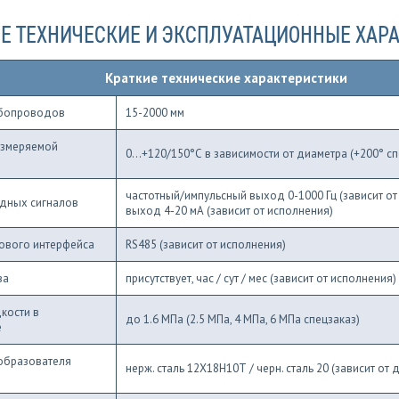
Е ТЕХНИЧЕСКИЕ И ЭКСПЛУАТАЦИОННЫЕ ХАР
Краткие технические характеристики
убопроводов
15-2000 мм
измеряемой
0...+120/150°С в зависимости от диаметра (+200° сп
частотный/импульсный выход 0-1000 Гц (зависит от
дных сигналов
выход 4-20 мА (зависит от исполнения)
ового интерфейса
RS485 (зависит от исполнения)
ва
присутствует, час / сут / мес (зависит от исполнения)
кости в
до 1.6 МПа (2.5 МПа, 4 МПа, 6 МПа спецзаказ)
е
образователя
нерж. сталь 12Х18Н10Т / черн. сталь 20 (зависит от 