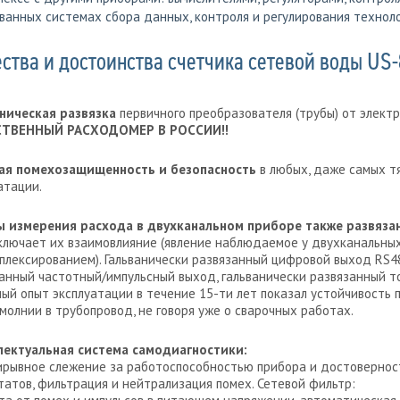
анных системах сбора данных, контроля и регулирования техноло
тва и достоинства счетчика сетевой воды US-
ническая развязка
первичного преобразователя (трубы) от электр
ТВЕННЫЙ РАСХОДОМЕР В РОССИИ!!
ая помехозащищенность и безопасность
в любых, даже самых т
атации.
ы измерения расхода в двухканальном приборе также развяза
ключает их взаимовлияние (явление наблюдаемое у двухканальных
плексированием). Гальванически развязанный цифровой выход RS48
анный частотный/импульсный выход, гальванически развязанный т
ый опыт эксплуатации в течение 15-ти лет показал устойчивость 
молнии в трубопровод, не говоря уже о сварочных работах.
лектуальная система самодиагностики:
ирывное слежение за работоспособностью прибора и достоверно
татов, фильтрация и нейтрализация помех. Сетевой фильтр: