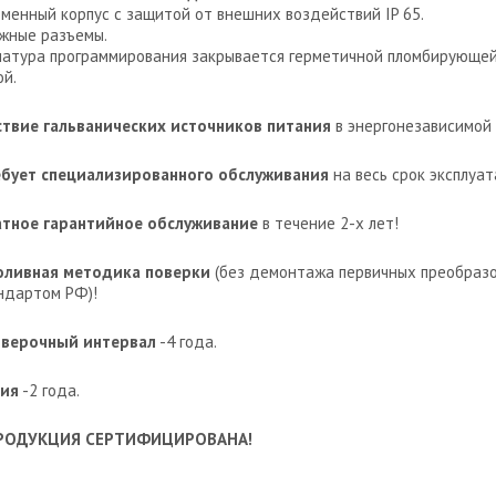
еменный корпус с защитой от внешних воздействий IP 65.
жные разъемы.
иатура программирования закрывается герметичной пломбирующей
й.
ствие гальванических источников питания
в энергонезависимой 
ебует специализированного обслуживания
на весь срок эксплуат
атное гарантийное обслуживание
в течение 2-х лет!
оливная методика поверки
(без демонтажа первичных преобразо
ндартом РФ)!
верочный интервал
-4 года.
тия
-2 года.
РОДУКЦИЯ СЕРТИФИЦИРОВАНА!