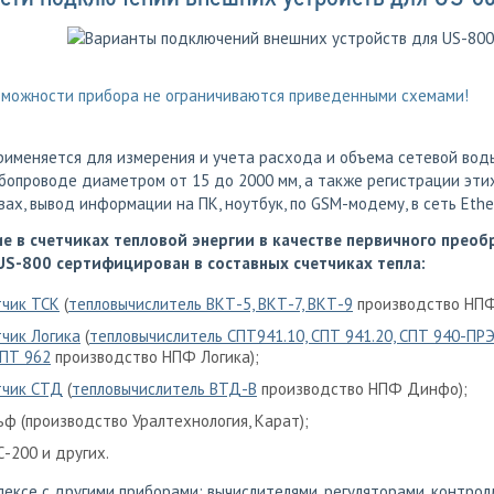
зможности прибора не ограничиваются приведенными схемами!
рименяется для измерения и учета расхода и объема сетевой вод
бопроводе диаметром от 15 до 2000 мм, а также регистрации эти
вах, вывод информации на ПК, ноутбук, по GSM-модему, в сеть Ethe
е в счетчиках тепловой энергии в качестве первичного преоб
S-800 сертифицирован в составных счетчиках тепла:
тчик ТСК
(
тепловычислитель ВКТ-5, ВКТ-7, ВКТ-9
производство НПФ
чик Логика
(
тепловычислитель СПТ941.10, СПТ 941.20, СПТ 940-ПРЭ
СПТ 962
производство НПФ Логика);
тчик СТД
(
тепловычислитель ВТД-В
производство НПФ Динфо);
ьф (производство Уралтехнология, Карат);
-200 и других.
лексе с другими приборами: вычислителями, регуляторами, контролле