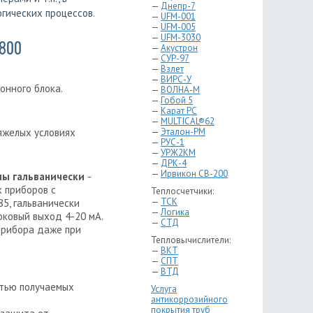
—
Днепр-7
гических процессов.
—
UFM-001
—
UFM-005
—
UFM-3030
800
—
Акустрон
—
СУР-97
—
Взлет
—
ВИРС-У
онного блока.
—
ВОЛНА-М
—
Гобой 5
—
Карат РС
—
MULTICAL®62
яжелых условиях
—
Эталон-РМ
—
РУС-1
—
УРЖ2КМ
—
ДРК-4
—
Ирвикон СВ-200
ны гальванически
-
 приборов с
Теплосчетчики:
—
ТСК
5, гальванически
—
Логика
оковый выход 4-20 мА.
—
СТД
прибора даже при
Тепловычислители:
—
ВКТ
—
СПТ
—
ВТД
стью получаемых
Услуга
антикоррозийного
покрытия труб