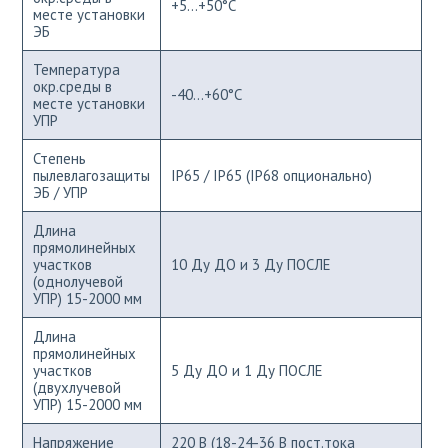
+5...+50°С
месте установки
ЭБ
Температура
окр.среды в
-40...+60°С
месте установки
УПР
Степень
пылевлагозащиты
IP65 / IP65 (IP68 опционально)
ЭБ / УПР
Длина
прямолинейных
участков
10 Ду ДО и 3 Ду ПОСЛЕ
(однолучевой
УПР) 15-2000 мм
Длина
прямолинейных
участков
5 Ду ДО и 1 Ду ПОСЛЕ
(двухлучевой
УПР) 15-2000 мм
Напряжение
220 В (18-24-36 В пост.тока