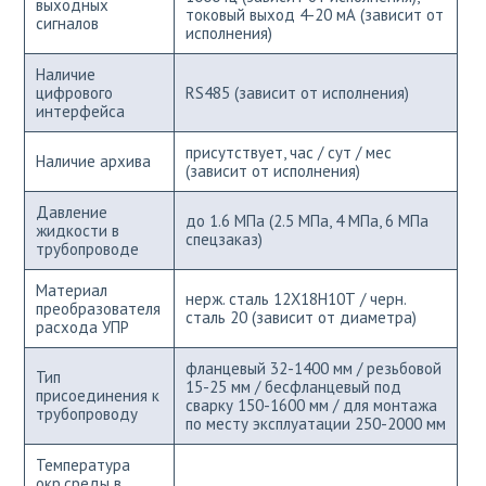
выходных
токовый выход 4-20 мА (зависит от
сигналов
исполнения)
Наличие
цифрового
RS485 (зависит от исполнения)
интерфейса
присутствует, час / сут / мес
Наличие архива
(зависит от исполнения)
Давление
до 1.6 МПа (2.5 МПа, 4 МПа, 6 МПа
жидкости в
спецзаказ)
трубопроводе
Материал
нерж. сталь 12Х18Н10Т / черн.
преобразователя
сталь 20 (зависит от диаметра)
расхода УПР
фланцевый 32-1400 мм / резьбовой
Тип
15-25 мм / бесфланцевый под
присоединения к
сварку 150-1600 мм / для монтажа
трубопроводу
по месту эксплуатации 250-2000 мм
Температура
окр.среды в