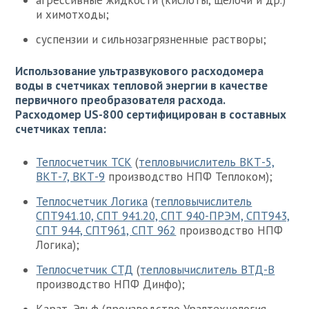
агрессивные жидкости (кислоты, щелочи и др.)
и химотходы;
суспензии и сильнозагрязненные растворы;
Использование ультразвукового расходомера
воды в счетчиках тепловой энергии в качестве
первичного преобразователя расхода.
Расходомер US-800 сертифицирован в составных
счетчиках тепла:
Теплосчетчик ТСК
(
тепловычислитель ВКТ-5,
ВКТ-7, ВКТ-9
производство НПФ Теплоком);
Теплосчетчик Логика
(
тепловычислитель
СПТ941.10, СПТ 941.20, СПТ 940-ПРЭМ, СПТ943,
СПТ 944, СПТ961, СПТ 962
производство НПФ
Логика);
Теплосчетчик СТД
(
тепловычислитель ВТД-В
производство НПФ Динфо);