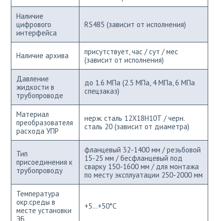
Наличие
цифрового
RS485 (зависит от исполнения)
интерфейса
присутствует, час / сут / мес
Наличие архива
(зависит от исполнения)
Давление
до 1.6 МПа (2.5 МПа, 4 МПа, 6 МПа
жидкости в
спецзаказ)
трубопроводе
Материал
нерж. сталь 12Х18Н10Т / черн.
преобразователя
сталь 20 (зависит от диаметра)
расхода УПР
фланцевый 32-1400 мм / резьбовой
Тип
15-25 мм / бесфланцевый под
присоединения к
сварку 150-1600 мм / для монтажа
трубопроводу
по месту эксплуатации 250-2000 мм
Температура
окр.среды в
+5...+50°С
месте установки
ЭБ